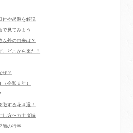
日付や起源を解説
画で見てみよう
教以外の由来は？
ぜ、どこから来た？
！
なぜ？
４（令和６年）
？
象徴する花４選！
ごし方〜カナダ編
季節の行事