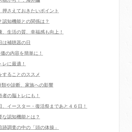
べ物から！：海外編
、押さえておきたいポイント
？認知機能との関係は？
康、生活の質、幸福感も向上！
日は補聴器の日
評価の内容を簡単に！
トレに最適！
をすることのススメ
種類や診断、家族への影響
齢者の脳トレにも！
日、イースター・復活祭まであと４６日！
要な認知機能とは？
追跡調査の中の「頭の体操」