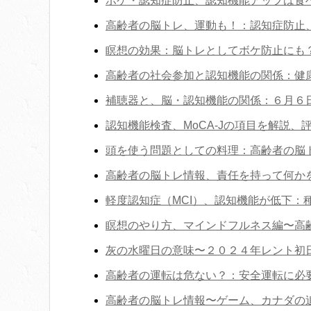
ボケ・認知症防止、認知機能アップは食
高齢者の脳トレ、運動も！：認知症防止
瞑想の効果：脳トレとしてボケ防止にも
高齢者の社会参加と認知機能の関係：健
補聴器と、脳・認知機能の関係：６月６
認知機能検査、MoCA-Jの項目を解説、
頭を使う問題としての料理：高齢者の脳
高齢者の脳トレ情報、責任を持って何か
軽度認知症（MCI）、認知機能が低下：
瞑想のやり方、マインドフルネス編〜高
灰の水曜日の意味〜２０２４年レント初
高齢者の運転は危ない？：安全運転に必
高齢者の脳トレ情報〜ゲーム、カナダの