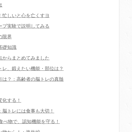
は
！忙しいと心を亡くすヨ
ープ実験で説明してみる
の限界
基礎知識
点からまとめてみました
トレ、鍛えたい機能・部位は？
方は？：高齢者の脳トレの真髄
変化する！
：脳トレには食事も大切！
る食べ物で、認知機能を守る！