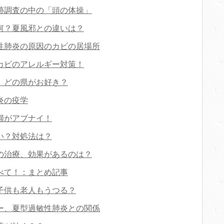
跡調査の中の「頭の体操」
何？夏風邪との違いは？
性肺炎の原因のカビの居場所
カビのアレルギー対策！
、どの県がお好き？
炎の疫学
婦がアブナイ！
い？対処法は？
の治療、効果があるのは？
べて！：まとめ記事
子供も老人もうつる？
ー、夏型過敏性肺炎との関係