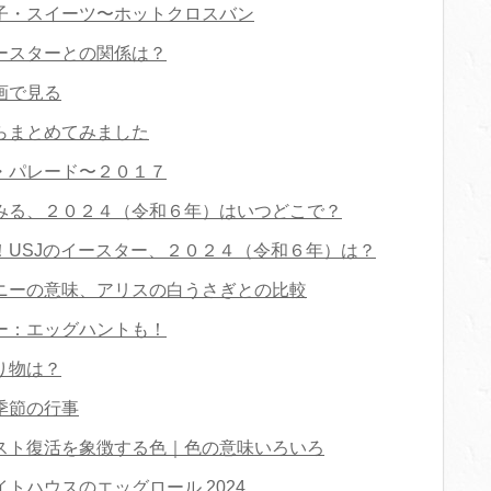
子・スイーツ〜ホットクロスバン
ースターとの関係は？
画で見る
らまとめてみました
・パレード〜２０１７
みる、２０２４（令和６年）はいつどこで？
！USJのイースター、２０２４（令和６年）は？
ニーの意味、アリスの白うさぎとの比較
ー：エッグハントも！
り物は？
季節の行事
スト復活を象徴する色｜色の意味いろいろ
トハウスのエッグロール 2024