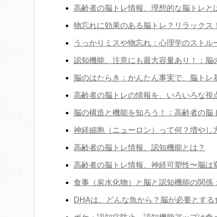
高齢者の脳トレ情報、理想的な脳トレと
物忘れに効果のある脳トレ？リラックス
うっかりミスや物忘れ：心理学のストル
認知機能、注意にも最大容量あり！：脳
脳のはたらき：かんたん事実で、脳トレ
高齢者の脳トレの情報を、いろいろな視
脳の構造と機能を知ろう！：高齢者の脳
神経細胞（ニューロン）って何？増やし
高齢者の脳トレ情報、認知機能とは？
高齢者の脳トレ情報、神経可塑性〜脳は
食事（炭水化物）と脳と認知機能の関係
DHAは、どんな魚から？脳が必要とす