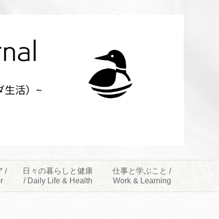
 /
日々の暮らしと健康
仕事と学ぶこと /
r
/ Daily Life & Health
Work & Learning