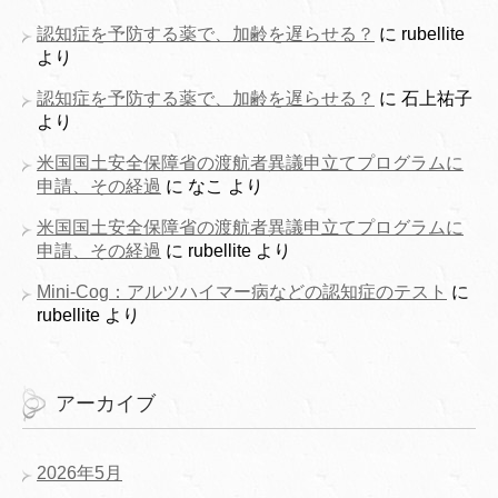
認知症を予防する薬で、加齢を遅らせる？
に
rubellite
より
認知症を予防する薬で、加齢を遅らせる？
に
石上祐子
より
米国国土安全保障省の渡航者異議申立てプログラムに
申請、その経過
に
なこ
より
米国国土安全保障省の渡航者異議申立てプログラムに
申請、その経過
に
rubellite
より
Mini-Cog：アルツハイマー病などの認知症のテスト
に
rubellite
より
アーカイブ
2026年5月