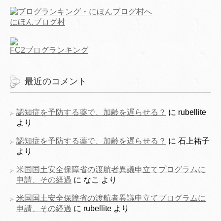
にほんブログ村
FC2ブログランキング
最近のコメント
認知症を予防する薬で、加齢を遅らせる？
に
rubellite
より
認知症を予防する薬で、加齢を遅らせる？
に
石上祐子
より
米国国土安全保障省の渡航者異議申立てプログラムに
申請、その経過
に
なこ
より
米国国土安全保障省の渡航者異議申立てプログラムに
申請、その経過
に
rubellite
より