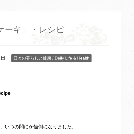
ケーキ」・レシピ
1日
日々の暮らしと健康 / Daily Life & Health
cipe
、いつの間にか恒例になりました。