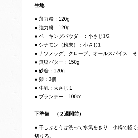
生地
● 薄力粉：120g
● 強力粉：120g
● ベーキングパウダー：小さじ1/2
● シナモン（粉末）：小さじ1
● ナツメッグ、クローブ、オールスパイス：それ
● 無塩バター：150g
● 砂糖：120g
● 卵：3個
● 牛乳：大さじ１
● ブランデー：100cc
下準備 （２週間前）
● 干しぶどうは洗って水気をきり、小鍋で軽
切りる。