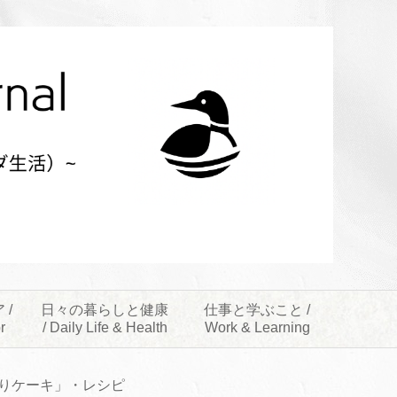
 /
日々の暮らしと健康
仕事と学ぶこと /
r
/ Daily Life & Health
Work & Learning
りケーキ」・レシピ