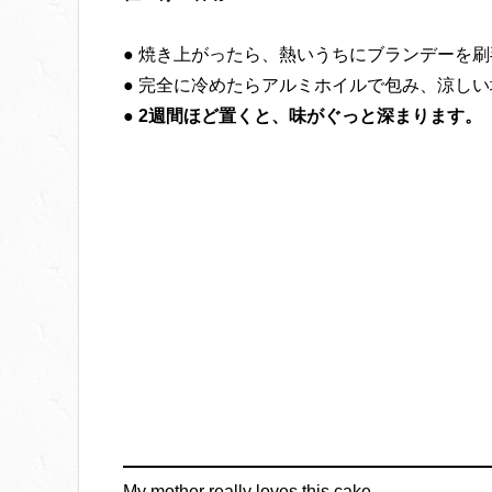
● 焼き上がったら、熱いうちにブランデーを
● 完全に冷めたらアルミホイルで包み、涼し
●
2週間ほど置くと、味がぐっと深まります。
My mother really loves this cake,