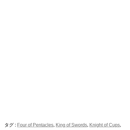
タグ :
Four of Pentacles
,
King of Swords
,
Knight of Cups
,