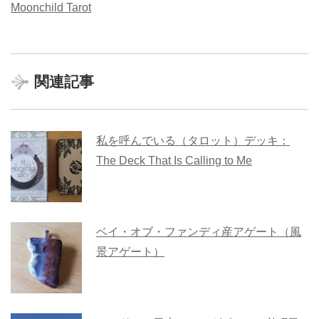
Moonchild Tarot
関連記事
私を呼んでいる（タロット）デッキ：
The Deck That Is Calling to Me
ベイ・オブ・ファンディ産アゲート（風
景アゲート）