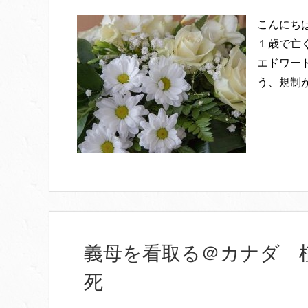
こんにち
１歳で亡く
エドワー
う、規制
義母を看取る＠カナダ 
死