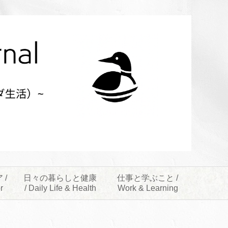
 /
日々の暮らしと健康
仕事と学ぶこと /
r
/ Daily Life & Health
Work & Learning