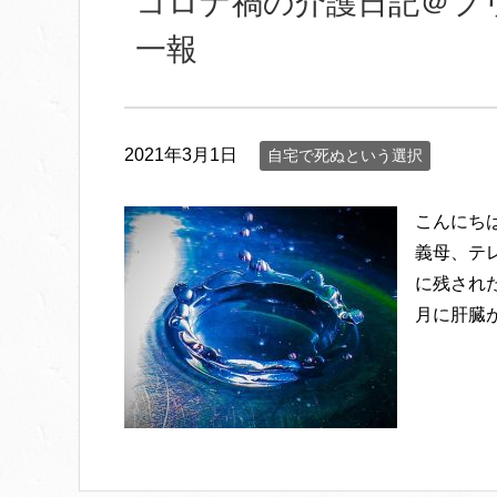
コロナ禍の介護日記＠プ
一報
2021年3月1日
自宅で死ぬという選択
こんにちは
義母、テレ
に残された
月に肝臓