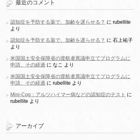
最近のコメント
認知症を予防する薬で、加齢を遅らせる？
に
rubellite
より
認知症を予防する薬で、加齢を遅らせる？
に
石上祐子
より
米国国土安全保障省の渡航者異議申立てプログラムに
申請、その経過
に
なこ
より
米国国土安全保障省の渡航者異議申立てプログラムに
申請、その経過
に
rubellite
より
Mini-Cog：アルツハイマー病などの認知症のテスト
に
rubellite
より
アーカイブ