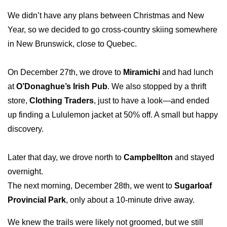
We didn’t have any plans between Christmas and New
Year, so we decided to go cross-country skiing somewhere
in New Brunswick, close to Quebec.
On December 27th, we drove to
Miramichi
and had lunch
at
O’Donaghue’s Irish Pub
. We also stopped by a thrift
store,
Clothing Traders
, just to have a look—and ended
up finding a Lululemon jacket at 50% off. A small but happy
discovery.
Later that day, we drove north to
Campbellton
and stayed
overnight.
The next morning, December 28th, we went to
Sugarloaf
Provincial Park
, only about a 10-minute drive away.
We knew the trails were likely not groomed, but we still