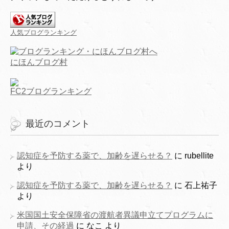
人気ブログランキング
にほんブログ村
FC2ブログランキング
最近のコメント
認知症を予防する薬で、加齢を遅らせる？
に
rubellite
より
認知症を予防する薬で、加齢を遅らせる？
に
石上祐子
より
米国国土安全保障省の渡航者異議申立てプログラムに
申請、その経過
に
なこ
より