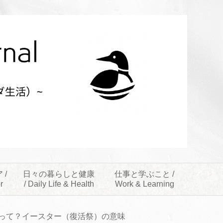
 /
日々の暮らしと健康
仕事と学ぶこと /
r
/ Daily Life & Health
Work & Learning
って？イースター（復活祭）の意味