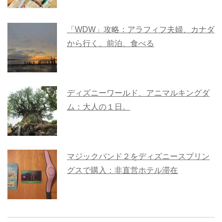
「WDW」攻略：アラフィフ夫婦、カナダ
から行く、前泊、食べる
ディズニーワールド、アニマルキングダ
ム：大人の１日。
マジックバンド２をディズニースプリン
グスで購入：非直営ホテル滞在