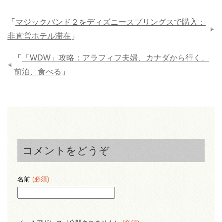
「
マジックバンド２をディズニースプリングスで購入：
非直営ホテル滞在
」
「
「WDW」攻略：アラフィフ夫婦、カナダから行く、
前泊、食べる
」
コメントをどうぞ
名前
(必須)