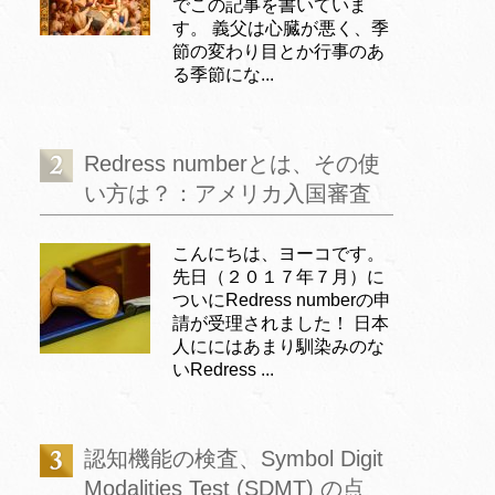
でこの記事を書いていま
す。 義父は心臓が悪く、季
節の変わり目とか行事のあ
る季節にな...
Redress numberとは、その使
い方は？：アメリカ入国審査
こんにちは、ヨーコです。
先日（２０１７年７月）に
ついにRedress numberの申
請が受理されました！ 日本
人ににはあまり馴染みのな
いRedress ...
認知機能の検査、Symbol Digit
Modalities Test (SDMT) の点