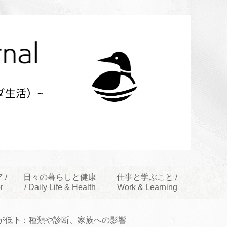
 /
日々の暮らしと健康
仕事と学ぶこと /
r
/ Daily Life & Health
Work & Learning
能が低下：種類や診断、家族への影響