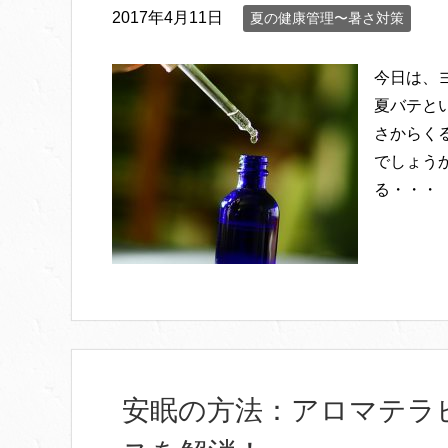
2017年4月11日
夏の健康管理〜暑さ対策
今日は、
夏バテと
さからく
でしょう
る・・・
安眠の方法：アロマテラ