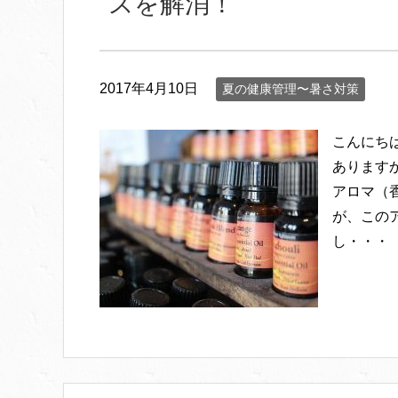
スを解消！
2017年4月10日
夏の健康管理〜暑さ対策
こんにち
あります
アロマ（
が、この
し・・・