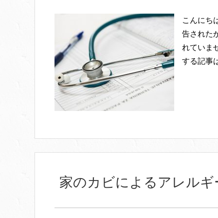
こんにち
告された
れていま
する記事は
家のカビによるアレルギ