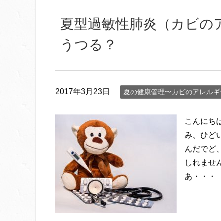
夏型過敏性肺炎（カビの
うつる？
2017年3月23日
夏の健康管理〜カビのアレルギ
こんにち
み、ひど
んだでど
しれませ
あ・・・