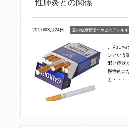
性肺炎との関係
2017年3月24日
夏の健康管理〜カビのアレルギ
こんにち
ンという
邪と症状
慢性的に
と・・・