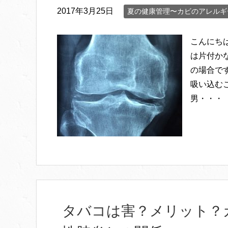
2017年3月25日
夏の健康管理〜カビのアレルギ
こんにち
は片付か
の場合で
吸い込む
男・・・
タバコは害？メリット？