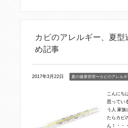
カビのアレルギー、夏型
め記事
2017年3月22日
夏の健康管理〜カビのアレルギ
こんにち
思ってい
う人 家
たらカビ
ん！・・