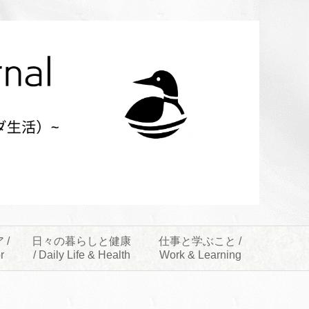
 /
日々の暮らしと健康
仕事と学ぶこと /
r
/ Daily Life & Health
Work & Learning